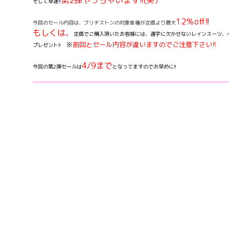
第2弾やっちゃいます!!(笑）
そして早速!!
12％off!!
今回のセール内容は、ブリヂストンの対象車種が定価より最大
もしくは、
定価でご購入頂いたお客様には、
通学に欠かせないレインスーツ、
※
前回とセール内容が違いますのでご注意下さい!!
プレゼント!!
4/9まで
今回の第2弾セールは
となってますのでお早めに!!