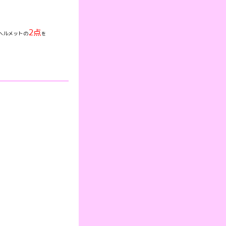
2点
ヘルメットの
を